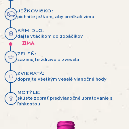
JEŽKOVISKO:
pichnite ježkom, aby prečkali zimu
KŔMIDLO:
dajte vtáčikom do zobáčikov
ZIMA
ZELEŇ:
zazimujte zdravo a zvesela
ZVIERATÁ:
doprajte všetkým veselé vianočné hody
MOTÝLE:
skúste zobrať predvianočné upratovanie s
ľahkosťou