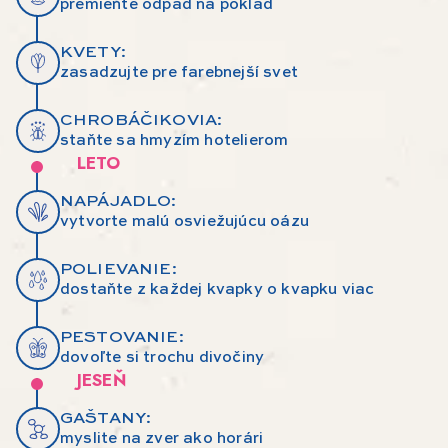
premieňte odpad na poklad
KVETY:
zasadzujte pre farebnejší svet
CHROBÁČIKOVIA:
staňte sa hmyzím hotelierom
LETO
NAPÁJADLO:
vytvorte malú osviežujúcu oázu
POLIEVANIE:
dostaňte z každej kvapky o kvapku viac
PESTOVANIE:
dovoľte si trochu divočiny
JESEŇ
GAŠTANY:
myslite na zver ako horári